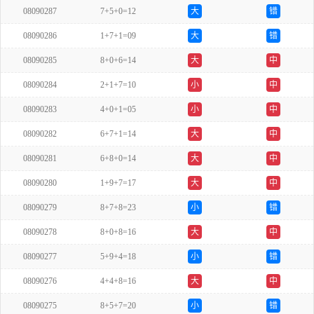
08090287
7+5+0=12
大
错
08090286
1+7+1=09
大
错
08090285
8+0+6=14
大
中
08090284
2+1+7=10
小
中
08090283
4+0+1=05
小
中
08090282
6+7+1=14
大
中
08090281
6+8+0=14
大
中
08090280
1+9+7=17
大
中
08090279
8+7+8=23
小
错
08090278
8+0+8=16
大
中
08090277
5+9+4=18
小
错
08090276
4+4+8=16
大
中
08090275
8+5+7=20
小
错