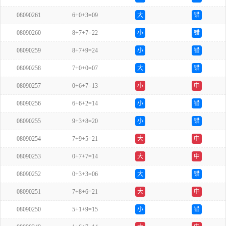
08090261
6+0+3=09
大
错
08090260
8+7+7=22
小
错
08090259
8+7+9=24
小
错
08090258
7+0+0=07
大
错
08090257
0+6+7=13
小
中
08090256
6+6+2=14
小
错
08090255
9+3+8=20
小
错
08090254
7+9+5=21
大
中
08090253
0+7+7=14
大
中
08090252
0+3+3=06
大
错
08090251
7+8+6=21
大
中
08090250
5+1+9=15
小
错