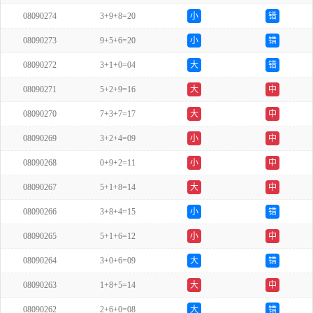
08090274
3+9+8=20
小
错
08090273
9+5+6=20
小
错
08090272
3+1+0=04
大
错
08090271
5+2+9=16
大
中
08090270
7+3+7=17
大
中
08090269
3+2+4=09
小
中
08090268
0+9+2=11
小
中
08090267
5+1+8=14
大
中
08090266
3+8+4=15
小
错
08090265
5+1+6=12
小
中
08090264
3+0+6=09
大
错
08090263
1+8+5=14
大
中
08090262
2+6+0=08
大
错