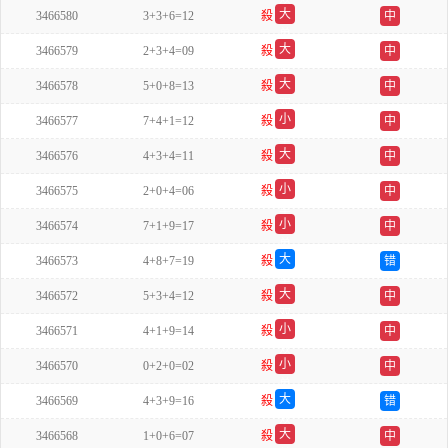
大
3466580
3+3+6=12
殺
中
单
大
3466579
2+3+4=09
殺
中
单
大
3466578
5+0+8=13
殺
中
双
小
3466577
7+4+1=12
殺
中
单
大
3466576
4+3+4=11
殺
中
双
小
3466575
2+0+4=06
殺
中
单
小
3466574
7+1+9=17
殺
中
单
大
3466573
4+8+7=19
殺
错
单
大
3466572
5+3+4=12
殺
中
双
小
3466571
4+1+9=14
殺
中
双
小
3466570
0+2+0=02
殺
中
单
大
3466569
4+3+9=16
殺
错
双
大
3466568
1+0+6=07
殺
中