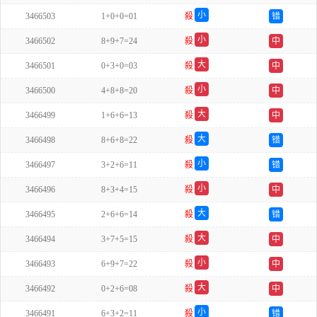
双
小
3466503
1+0+0=01
殺
错
单
小
3466502
8+9+7=24
殺
中
双
大
3466501
0+3+0=03
殺
中
双
小
3466500
4+8+8=20
殺
中
单
大
3466499
1+6+6=13
殺
中
单
大
3466498
8+6+8=22
殺
错
双
小
3466497
3+2+6=11
殺
错
单
小
3466496
8+3+4=15
殺
中
双
大
3466495
2+6+6=14
殺
错
双
大
3466494
3+7+5=15
殺
中
双
小
3466493
6+9+7=22
殺
中
双
大
3466492
0+2+6=08
殺
中
双
小
3466491
6+3+2=11
殺
错