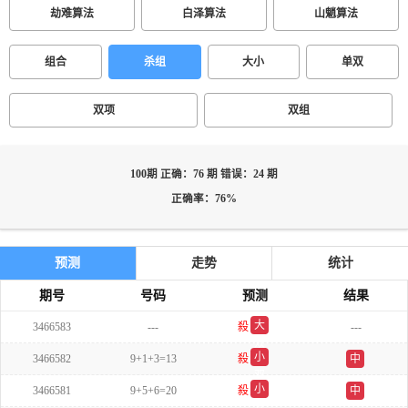
劫难算法
白泽算法
山魈算法
组合
杀组
大小
单双
双项
双组
100期 正确：76 期 错误：24 期
正确率：76%
预测
走势
统计
期号
号码
预测
结果
大
3466583
---
殺
---
双
小
3466582
9+1+3=13
殺
中
双
小
3466581
9+5+6=20
殺
中
双