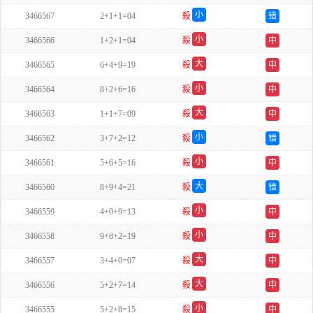
单
小
3466567
2+1+1=04
殺
错
双
小
3466566
1+2+1=04
殺
中
单
大
3466565
6+4+9=19
殺
中
双
小
3466564
8+2+6=16
殺
中
单
大
3466563
1+1+7=09
殺
中
单
小
3466562
3+7+2=12
殺
错
双
小
3466561
5+6+5=16
殺
中
单
大
3466560
8+9+4=21
殺
错
单
小
3466559
4+0+9=13
殺
中
双
小
3466558
9+8+2=19
殺
中
双
大
3466557
3+4+0=07
殺
中
单
大
3466556
5+2+7=14
殺
中
单
小
3466555
5+2+8=15
殺
中