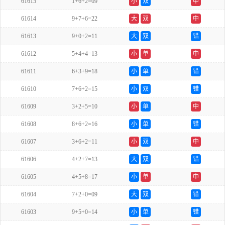
61615
1+6+2=09
小
双
中
61614
9+7+6=22
大
双
中
61613
9+0+2=11
大
双
错
61612
5+4+4=13
小
单
中
61611
6+3+9=18
小
单
错
61610
7+6+2=15
小
双
错
61609
3+2+5=10
小
单
中
61608
8+6+2=16
小
单
错
61607
3+6+2=11
小
双
中
61606
4+2+7=13
大
双
错
61605
4+5+8=17
小
单
中
61604
7+2+0=09
大
双
错
61603
9+5+0=14
小
单
错