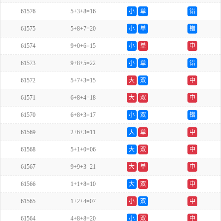
61576
5+3+8=16
小
单
错
61575
5+8+7=20
小
单
错
61574
9+0+6=15
小
单
中
61573
9+8+5=22
小
单
错
61572
5+7+3=15
大
双
中
61571
6+8+4=18
大
双
中
61570
6+8+3=17
小
双
错
61569
2+6+3=11
大
单
中
61568
5+1+0=06
大
双
中
61567
9+9+3=21
大
单
中
61566
1+1+8=10
大
双
中
61565
1+2+4=07
小
双
中
61564
4+8+8=20
小
双
中