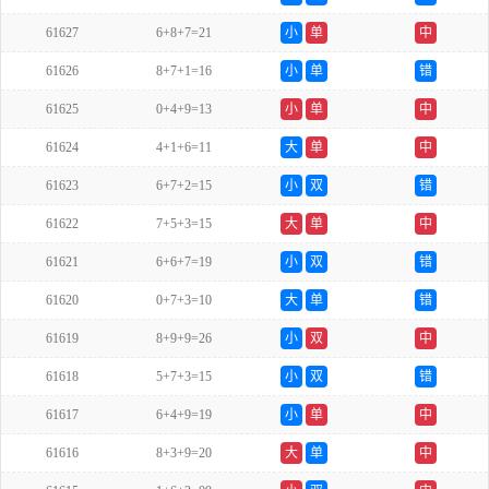
61627
6+8+7=21
小
单
中
61626
8+7+1=16
小
单
错
61625
0+4+9=13
小
单
中
61624
4+1+6=11
大
单
中
61623
6+7+2=15
小
双
错
61622
7+5+3=15
大
单
中
61621
6+6+7=19
小
双
错
61620
0+7+3=10
大
单
错
61619
8+9+9=26
小
双
中
61618
5+7+3=15
小
双
错
61617
6+4+9=19
小
单
中
61616
8+3+9=20
大
单
中