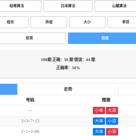
劫难算法
白泽算法
山魈算法
组合
杀组
大小
单双
双项
双组
100期 正确：56 期 错误：44 期
正确率：56%
走势
号码
预测
---
小单
大双
3+3+7=13
大单
小双
2+1+3=06
大单
小双