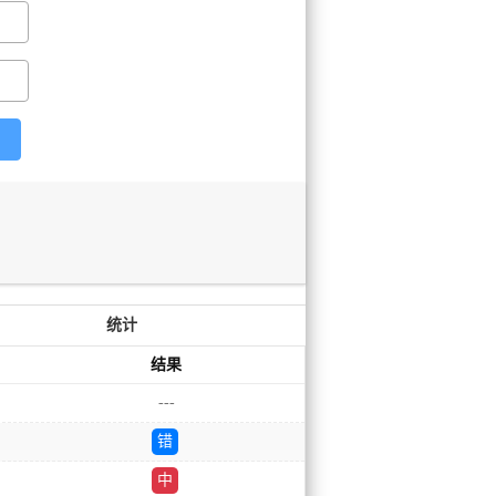
统计
结果
---
错
中