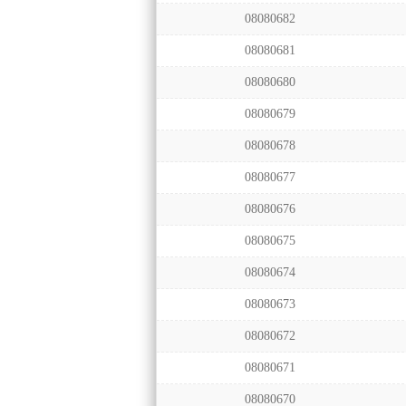
08080682
08080681
08080680
08080679
08080678
08080677
08080676
08080675
08080674
08080673
08080672
08080671
08080670