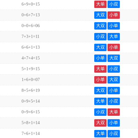
6+9+0=15
大单
小双
0+6+7=13
大双
小单
0+0+6=06
大双
小单
7+3+1=11
小双
大单
6+6+1=13
大双
小单
4+7+4=15
小单
大双
5+1+9=15
大单
小双
1+6+0=07
小单
大双
8+5+6=19
大双
小单
0+9+5=14
大单
小双
0+9+6=15
小双
大单
5+8+1=14
大双
小单
7+6+1=14
大单
小双