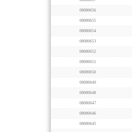
08080656
08080655
08080654
08080653
08080652
08080651
08080650
08080649
08080648
08080647
08080646
08080645