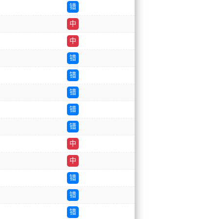
错
中
中
错
错
错
错
错
中
中
错
错
错