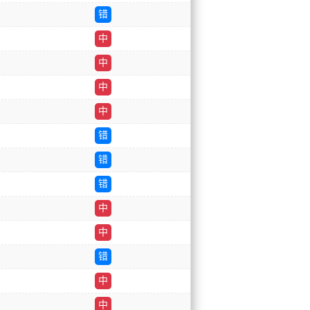
错
中
中
中
中
错
错
错
中
中
错
中
中