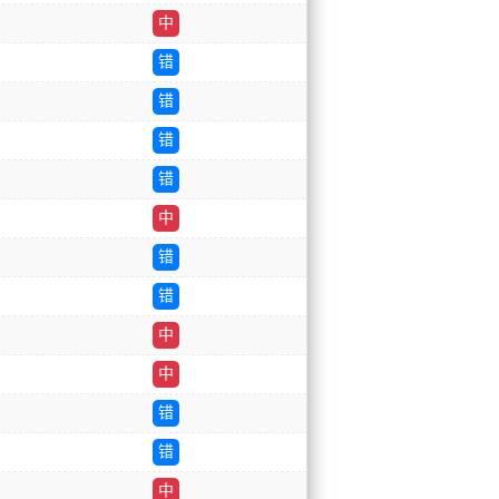
中
错
错
错
错
中
错
错
中
中
错
错
中