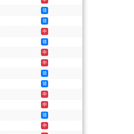
错
错
中
错
中
中
错
错
中
中
错
中