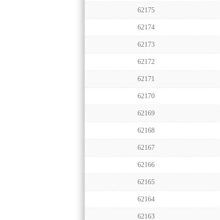
62175
62174
62173
62172
62171
62170
62169
62168
62167
62166
62165
62164
62163