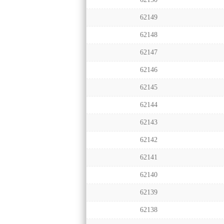
62149
62148
62147
62146
62145
62144
62143
62142
62141
62140
62139
62138