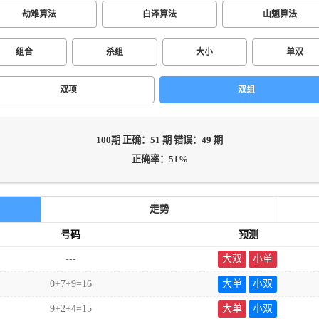
劫难算法
白泽算法
山魈算法
组合
杀组
大小
单双
双项
双组
100期 正确：51 期 错误：49 期
正确率：51%
走势
号码
预测
---
大双
小单
0+7+9=16
大单
小双
9+2+4=15
大单
小双