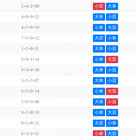
2+4+2=08
小双
大单
4+9+9=22
大单
小双
4+7+8=19
小单
大双
7+5+0=12
大双
小单
1+2+8=11
大单
小双
9+4+1=14
小单
大双
9+3+4=16
大单
小双
3+1+3=07
大单
小双
0+5+9=14
小单
大双
5+0+3=08
大单
小双
0+2+8=10
小单
大双
8+5+8=21
大双
小单
6+3+2=11
小单
大双