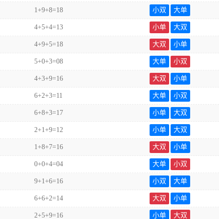
1+9+8=18
小双
大单
4+5+4=13
小单
大双
4+9+5=18
大双
小单
5+0+3=08
大单
小双
4+3+9=16
大双
小单
6+2+3=11
大单
小双
6+8+3=17
小单
大双
2+1+9=12
小单
大双
1+8+7=16
大双
小单
0+0+4=04
大单
小双
9+1+6=16
小双
大单
6+6+2=14
大双
小单
2+5+9=16
小单
大双