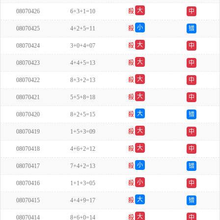
双
大
08070426
6+3+1=10
殺
中
单
小
08070425
4+2+5=11
殺
错
单
大
08070424
3+0+4=07
殺
中
双
大
08070423
4+4+5=13
殺
中
单
大
08070422
8+3+2=13
殺
中
双
大
08070421
5+5+8=18
殺
中
单
大
08070420
8+2+5=15
殺
错
单
大
08070419
1+5+3=09
殺
中
单
大
08070418
4+6+2=12
殺
中
单
小
08070417
7+4+2=13
殺
错
单
小
08070416
1+1+3=05
殺
中
双
大
08070415
4+4+9=17
殺
错
单
大
08070414
8+6+0=14
殺
中