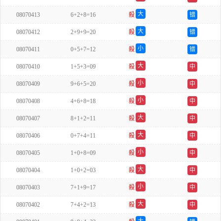
单
大
08070413
6+2+8=16
殺
错
双
大
08070412
2+9+9=20
殺
错
双
小
08070411
0+5+7=12
殺
错
双
大
08070410
1+5+3=09
殺
中
单
小
08070409
9+6+5=20
殺
中
单
小
08070408
4+6+8=18
殺
中
双
大
08070407
8+1+2=11
殺
中
双
大
08070406
0+7+4=11
殺
中
单
小
08070405
1+0+8=09
殺
中
双
大
08070404
1+0+2=03
殺
中
单
小
08070403
7+1+9=17
殺
中
单
大
08070402
7+4+2=13
殺
中
单