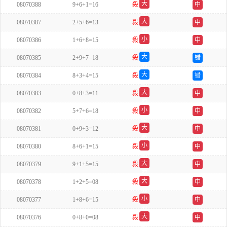
大
08070388
9+6+1=16
殺
中
单
大
08070387
2+5+6=13
殺
中
双
小
08070386
1+6+8=15
殺
中
双
大
08070385
2+9+7=18
殺
错
双
大
08070384
8+3+4=15
殺
错
单
大
08070383
0+8+3=11
殺
中
双
小
08070382
5+7+6=18
殺
中
单
大
08070381
0+9+3=12
殺
中
单
小
08070380
8+6+1=15
殺
中
单
大
08070379
9+1+5=15
殺
中
双
大
08070378
1+2+5=08
殺
中
双
小
08070377
1+8+6=15
殺
中
双
大
08070376
0+8+0=08
殺
中
单