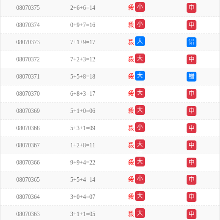
小
08070375
2+6+6=14
殺
中
单
小
08070374
0+9+7=16
殺
中
双
大
08070373
7+1+9=17
殺
错
单
大
08070372
7+2+3=12
殺
中
双
大
08070371
5+5+8=18
殺
错
双
大
08070370
6+8+3=17
殺
中
双
大
08070369
5+1+0=06
殺
中
双
小
08070368
5+3+1=09
殺
中
双
大
08070367
1+2+8=11
殺
中
双
大
08070366
9+9+4=22
殺
中
单
小
08070365
5+5+4=14
殺
中
双
大
08070364
3+0+4=07
殺
中
单
大
08070363
3+1+1=05
殺
中