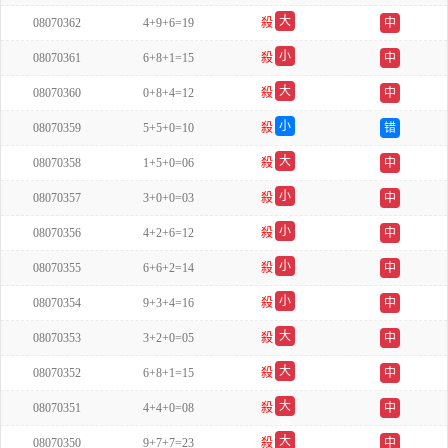
双
大
08070362
4+9+6=19
殺
中
双
小
08070361
6+8+1=15
殺
中
单
大
08070360
0+8+4=12
殺
中
双
小
08070359
5+5+0=10
殺
错
双
大
08070358
1+5+0=06
殺
中
双
小
08070357
3+0+0=03
殺
中
双
小
08070356
4+2+6=12
殺
中
单
小
08070355
6+6+2=14
殺
中
单
小
08070354
9+3+4=16
殺
中
单
大
08070353
3+2+0=05
殺
中
双
大
08070352
6+8+1=15
殺
中
双
大
08070351
4+4+0=08
殺
中
双
大
08070350
9+7+7=23
殺
中