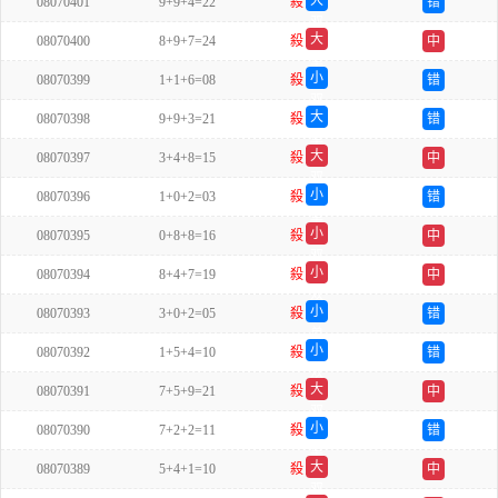
大
08070401
9+9+4=22
殺
错
双
大
08070400
8+9+7=24
殺
中
单
小
08070399
1+1+6=08
殺
错
双
大
08070398
9+9+3=21
殺
错
单
大
08070397
3+4+8=15
殺
中
双
小
08070396
1+0+2=03
殺
错
单
小
08070395
0+8+8=16
殺
中
双
小
08070394
8+4+7=19
殺
中
双
小
08070393
3+0+2=05
殺
错
单
小
08070392
1+5+4=10
殺
错
双
大
08070391
7+5+9=21
殺
中
双
小
08070390
7+2+2=11
殺
错
单
大
08070389
5+4+1=10
殺
中
双