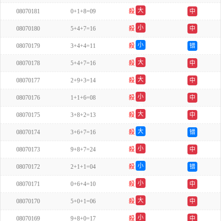
单
大
08070181
0+1+8=09
殺
中
双
小
08070180
5+4+7=16
殺
中
双
小
08070179
3+4+4=11
殺
错
单
大
08070178
5+4+7=16
殺
中
单
大
08070177
2+9+3=14
殺
中
单
小
08070176
1+1+6=08
殺
中
单
大
08070175
3+8+2=13
殺
中
双
大
08070174
3+6+7=16
殺
错
双
小
08070173
9+8+7=24
殺
中
双
小
08070172
2+1+1=04
殺
错
双
小
08070171
0+6+4=10
殺
中
单
大
08070170
5+0+1=06
殺
中
单
小
08070169
9+8+0=17
殺
中