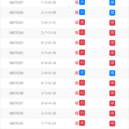
大
08070207
7+5+8=20
殺
错
双
小
08070206
2+1+6=09
殺
错
单
大
08070205
3+6+2=11
殺
中
双
小
08070204
2+7+5=14
殺
中
双
小
08070203
9+2+8=19
殺
中
单
小
08070202
5+5+6=16
殺
中
双
小
08070201
6+0+8=14
殺
中
单
大
08070200
2+8+6=16
殺
错
双
小
08070199
9+5+6=20
殺
中
单
小
08070198
3+5+8=16
殺
中
双
小
08070197
0+6+4=10
殺
中
单
小
08070196
5+5+0=10
殺
中
单
大
08070195
7+7+9=23
殺
中
双