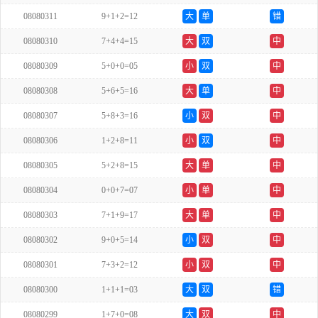
08080311
9+1+2=12
大
单
错
08080310
7+4+4=15
大
双
中
08080309
5+0+0=05
小
双
中
08080308
5+6+5=16
大
单
中
08080307
5+8+3=16
小
双
中
08080306
1+2+8=11
小
双
中
08080305
5+2+8=15
大
单
中
08080304
0+0+7=07
小
单
中
08080303
7+1+9=17
大
单
中
08080302
9+0+5=14
小
双
中
08080301
7+3+2=12
小
双
中
08080300
1+1+1=03
大
双
错
08080299
1+7+0=08
大
双
中