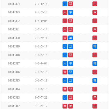
08080324
7+1+6=14
小
双
中
08080323
7+4+7=18
大
单
中
08080322
1+5+0=06
小
双
中
08080321
6+7+1=14
大
双
中
08080320
2+3+9=14
大
单
中
08080319
9+3+5=17
小
双
错
08080318
3+8+5=16
小
双
中
08080317
4+0+0=04
大
单
错
08080316
2+8+5=15
大
双
中
08080315
6+0+7=13
大
双
错
08080314
3+8+5=16
大
双
中
08080313
8+7+7=22
小
双
中
08080312
5+3+9=17
大
单
中