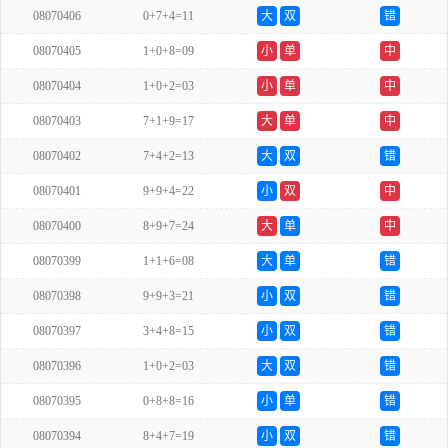
08070406
0+7+4=11
大
双
错
08070405
1+0+8=09
小
单
中
08070404
1+0+2=03
小
单
中
08070403
7+1+9=17
大
单
中
08070402
7+4+2=13
大
双
错
08070401
9+9+4=22
小
双
中
08070400
8+9+7=24
大
单
中
08070399
1+1+6=08
大
单
错
08070398
9+9+3=21
小
双
错
08070397
3+4+8=15
小
双
错
08070396
1+0+2=03
大
双
错
08070395
0+8+8=16
小
单
错
08070394
8+4+7=19
小
双
错