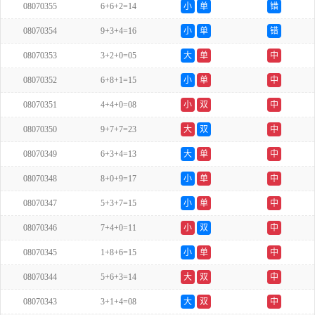
08070355
6+6+2=14
小
单
错
08070354
9+3+4=16
小
单
错
08070353
3+2+0=05
大
单
中
08070352
6+8+1=15
小
单
中
08070351
4+4+0=08
小
双
中
08070350
9+7+7=23
大
双
中
08070349
6+3+4=13
大
单
中
08070348
8+0+9=17
小
单
中
08070347
5+3+7=15
小
单
中
08070346
7+4+0=11
小
双
中
08070345
1+8+6=15
小
单
中
08070344
5+6+3=14
大
双
中
08070343
3+1+4=08
大
双
中