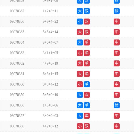
08070368
5+3+1=09
大
双
错
08070367
1+2+8=11
大
双
错
08070366
9+9+4=22
小
双
中
08070365
5+5+4=14
大
双
中
08070364
3+0+4=07
大
单
中
08070363
3+1+1=05
小
单
中
08070362
4+9+6=19
大
单
中
08070361
6+8+1=15
大
单
中
08070360
0+8+4=12
小
单
中
08070359
5+5+0=10
大
双
中
08070358
1+5+0=06
大
单
错
08070357
3+0+0=03
大
单
中
08070356
4+2+6=12
小
双
中