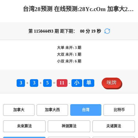
台湾28预测 在线预测:28Yc.cOm 加拿大28-pc加拿大|28预测开奖_专业的加拿大pc预测数据网站!
第
115044493
期 距下期：
00
分
19
秒
大单
未开:
3
期
大双
未开:
1
期
小双
未开:
6
期
3
3
5
11
小
单
咪牌
+
+
=
-
加拿大
加拿大西
台湾
比特币
未来算法
神测算法
夫诸算法