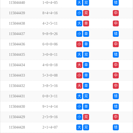
115044440
1+0+4=05
大
双
错
115044439
8+4+4=16
小
双
中
115044438
4+2+5=11
大
单
中
115044437
9+8+9=26
小
单
错
115044436
6+0+0=06
小
单
中
115044435
3+0+8=11
大
双
错
115044434
4+6+8=18
大
单
中
115044433
5+3+0=08
小
单
中
115044432
3+8+5=16
大
单
中
115044431
0+8+3=11
大
双
错
115044430
9+1+4=14
小
单
错
115044429
2+5+9=16
小
双
中
115044428
2+1+4=07
大
双
错