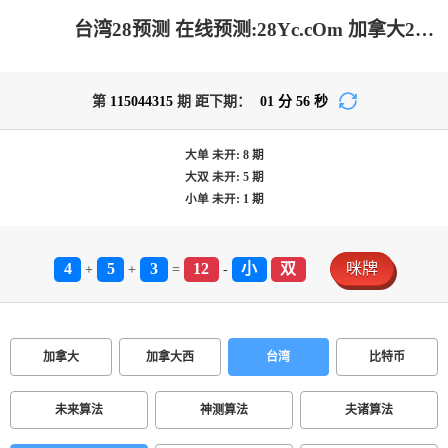
台湾28预测 在线预测:28Yc.cOm 加拿大28-pc加拿大|28预测开奖_专业的加拿大pc预测数据网站!
第
115044315
期 距下期：
01
分
56
秒
大单
未开:
8
期
大双
未开:
5
期
小单
未开:
1
期
4
5
3
12
小
双
咪牌
+
+
=
-
加拿大
加拿大西
台湾
比特币
未来算法
神测算法
夫诸算法