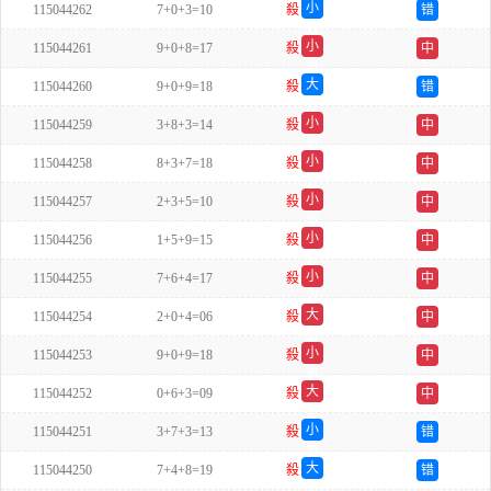
小
115044262
7+0+3=10
殺
错
双
小
115044261
9+0+8=17
殺
中
单
大
115044260
9+0+9=18
殺
错
双
小
115044259
3+8+3=14
殺
中
单
小
115044258
8+3+7=18
殺
中
双
小
115044257
2+3+5=10
殺
中
单
小
115044256
1+5+9=15
殺
中
双
小
115044255
7+6+4=17
殺
中
双
大
115044254
2+0+4=06
殺
中
单
小
115044253
9+0+9=18
殺
中
双
大
115044252
0+6+3=09
殺
中
单
小
115044251
3+7+3=13
殺
错
单
大
115044250
7+4+8=19
殺
错
单