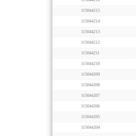
115044215
115044214
115044213
115044212
115044211
115044210
115044209
115044208
115044207
115044206
115044205
115044204