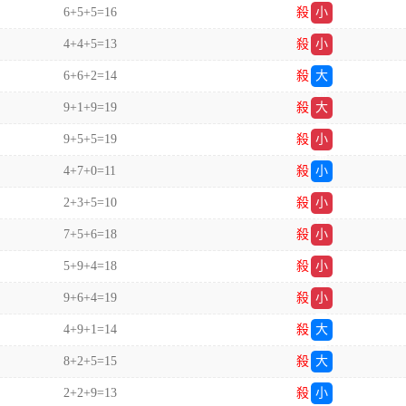
双
6+5+5=16
殺
小
双
4+4+5=13
殺
小
双
6+6+2=14
殺
大
双
9+1+9=19
殺
大
双
9+5+5=19
殺
小
双
4+7+0=11
殺
小
单
2+3+5=10
殺
小
单
7+5+6=18
殺
小
双
5+9+4=18
殺
小
单
9+6+4=19
殺
小
双
4+9+1=14
殺
大
双
8+2+5=15
殺
大
单
2+2+9=13
殺
小