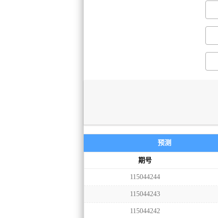
预测
期号
115044244
115044243
115044242