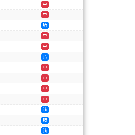
中
中
错
中
中
错
中
中
中
中
错
错
错