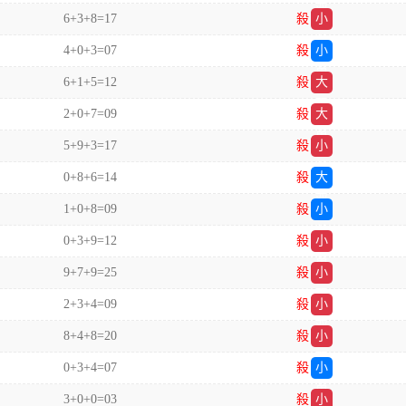
双
6+3+8=17
殺
小
单
4+0+3=07
殺
小
单
6+1+5=12
殺
大
双
2+0+7=09
殺
大
单
5+9+3=17
殺
小
单
0+8+6=14
殺
大
双
1+0+8=09
殺
小
单
0+3+9=12
殺
小
单
9+7+9=25
殺
小
双
2+3+4=09
殺
小
双
8+4+8=20
殺
小
双
0+3+4=07
殺
小
单
3+0+0=03
殺
小