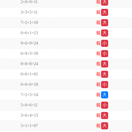
2+0+9=11
殺
大
双
3+3+5=11
殺
大
单
7+2+1=10
殺
大
单
6+6+1=13
殺
大
单
9+6+9=24
殺
小
双
6+9+3=18
殺
小
单
8+8+8=24
殺
大
单
0+0+1=01
殺
大
单
6+6+6=18
殺
小
双
7+2+5=14
殺
大
双
5+0+6=11
殺
小
双
3+6+4=13
殺
大
双
5+1+1=07
殺
大