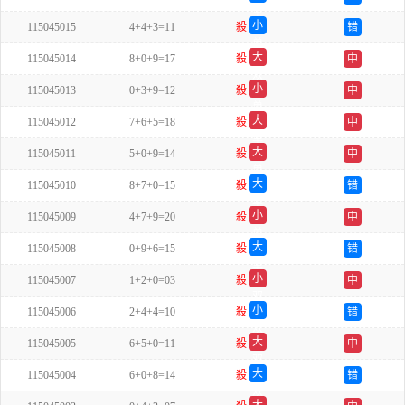
单
小
115045015
4+4+3=11
殺
错
单
大
115045014
8+0+9=17
殺
中
双
小
115045013
0+3+9=12
殺
中
单
大
115045012
7+6+5=18
殺
中
单
大
115045011
5+0+9=14
殺
中
单
大
115045010
8+7+0=15
殺
错
单
小
115045009
4+7+9=20
殺
中
单
大
115045008
0+9+6=15
殺
错
单
小
115045007
1+2+0=03
殺
中
双
小
115045006
2+4+4=10
殺
错
双
大
115045005
6+5+0=11
殺
中
双
大
115045004
6+0+8=14
殺
错
双