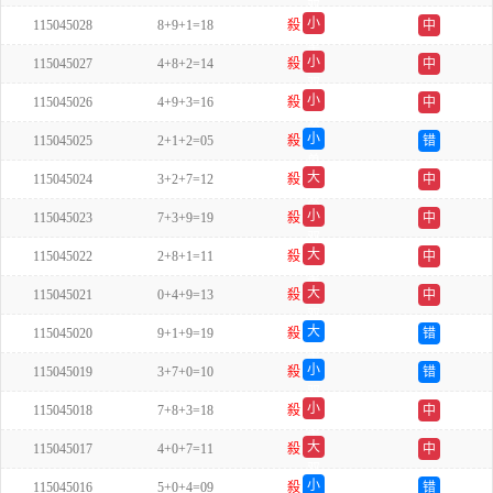
双
小
115045028
8+9+1=18
殺
中
单
小
115045027
4+8+2=14
殺
中
双
小
115045026
4+9+3=16
殺
中
双
小
115045025
2+1+2=05
殺
错
单
大
115045024
3+2+7=12
殺
中
双
小
115045023
7+3+9=19
殺
中
双
大
115045022
2+8+1=11
殺
中
单
大
115045021
0+4+9=13
殺
中
双
大
115045020
9+1+9=19
殺
错
单
小
115045019
3+7+0=10
殺
错
双
小
115045018
7+8+3=18
殺
中
单
大
115045017
4+0+7=11
殺
中
双
小
115045016
5+0+4=09
殺
错