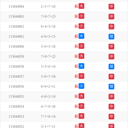
单
大
115044964
2+1+7=10
殺
中
双
小
115044963
7+9+7=23
殺
中
双
小
115044962
9+4+5=18
殺
中
单
大
115044961
4+6+5=15
殺
错
单
小
115044960
5+6+5=16
殺
中
单
大
115044959
7+8+7=22
殺
中
单
大
115044958
5+3+6=14
殺
错
双
小
115044957
3+8+7=18
殺
中
双
小
115044956
0+9+2=11
殺
错
单
大
115044955
4+8+2=14
殺
中
单
小
115044954
4+7+9=20
殺
中
双
大
115044953
7+7+0=14
殺
中
单
大
115044952
3+1+7=11
殺
中