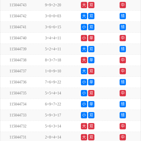
115044743
9+9+2=20
大
双
中
115044742
3+0+0=03
大
双
错
115044741
3+6+6=15
小
双
错
115044740
3+4+4=11
小
单
中
115044739
5+2+4=11
大
双
错
115044738
8+3+7=18
大
单
中
115044737
1+0+9=10
大
双
中
115044736
7+6+9=22
小
单
错
115044735
5+5+4=14
小
双
中
115044734
6+9+7=22
小
单
错
115044733
5+9+3=17
小
双
错
115044732
5+6+3=14
大
双
中
115044731
2+8+4=14
大
双
中