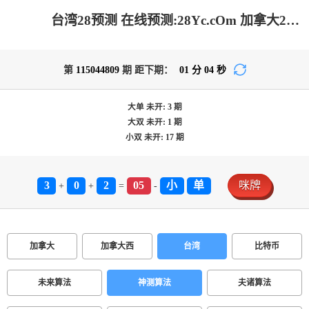
台湾28预测 在线预测:28Yc.cOm 加拿大28-pc加拿大|28预测开奖_专业的加拿大pc预测数据网站!
第
115044809
期 距下期：
01
分
04
秒
大单
未开:
3
期
大双
未开:
1
期
小双
未开:
17
期
3
0
2
05
小
单
咪牌
+
+
=
-
加拿大
加拿大西
台湾
比特币
未来算法
神测算法
夫诸算法