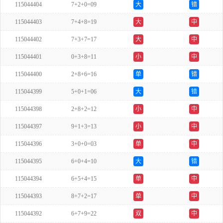
115044404
7+2+0=09
大
错
115044403
7+4+8=19
大
中
115044402
7+3+7=17
大
中
115044401
0+3+8=11
小
中
115044400
2+8+6=16
单
错
115044399
5+0+1=06
大
错
115044398
2+8+2=12
小
中
115044397
9+1+3=13
小
中
115044396
3+0+0=03
单
中
115044395
6+0+4=10
大
错
115044394
6+5+4=15
单
中
115044393
8+7+2=17
单
中
115044392
6+7+9=22
双
中