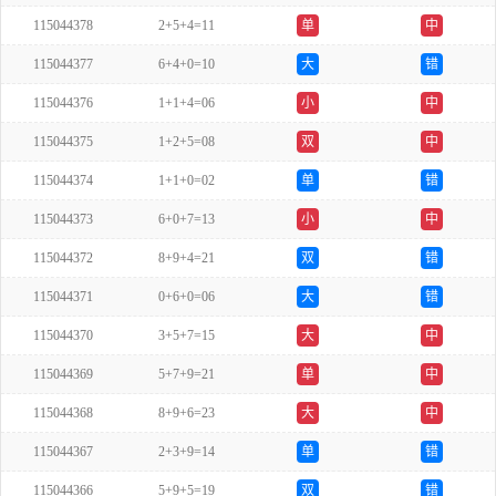
115044378
2+5+4=11
单
中
115044377
6+4+0=10
大
错
115044376
1+1+4=06
小
中
115044375
1+2+5=08
双
中
115044374
1+1+0=02
单
错
115044373
6+0+7=13
小
中
115044372
8+9+4=21
双
错
115044371
0+6+0=06
大
错
115044370
3+5+7=15
大
中
115044369
5+7+9=21
单
中
115044368
8+9+6=23
大
中
115044367
2+3+9=14
单
错
115044366
5+9+5=19
双
错