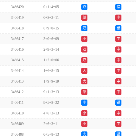
3466420
0+1+4=05
双
错
3466419
0+8+3=11
单
中
3466418
6+9+0=15
双
错
3466417
3+0+6=09
小
中
3466416
2+9+3=14
双
中
3466415
1+5+0=06
双
中
3466414
1+6+8=15
大
中
3466413
1+9+9=19
大
中
3466412
9+1+3=13
单
中
3466411
9+5+8=22
小
错
3466410
4+6+3=13
小
中
3466409
2+6+3=11
小
中
3466408
0+5+8=13
大
错