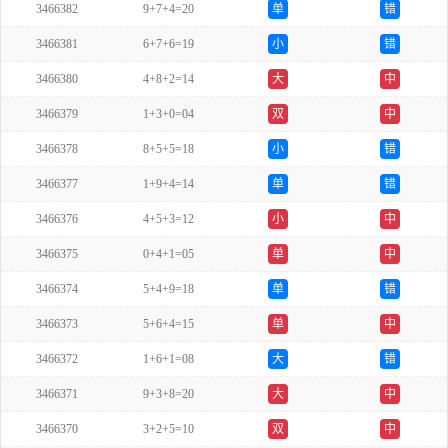
3466382
9+7+4=20
单
错
3466381
6+7+6=19
小
错
3466380
4+8+2=14
大
中
3466379
1+3+0=04
双
中
3466378
8+5+5=18
小
错
3466377
1+9+4=14
单
错
3466376
4+5+3=12
小
中
3466375
0+4+1=05
单
中
3466374
5+4+9=18
单
错
3466373
5+6+4=15
单
中
3466372
1+6+1=08
大
错
3466371
9+3+8=20
大
中
3466370
3+2+5=10
双
中