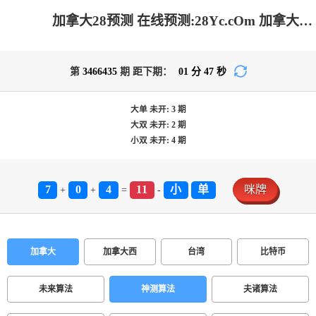
加拿大28预测 在线预测:28Yc.cOm 加拿大28-pc加拿大|28预测开奖_专业的加拿大pc预测数据网站!
第
3466435
期 距下期：
01
分
47
秒
大单
未开:
3
期
大双
未开:
2
期
小双
未开:
4
期
7
0
4
11
小
单
咪牌
+
+
=
-
加拿大
加拿大西
台湾
比特币
未来算法
神测算法
夫诸算法