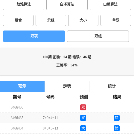
劫难算法
白泽算法
山魈算法
组合
杀组
大小
单双
双项
双组
100期 正确：54 期 错误：46 期
正确率：54%
预测
走势
统计
期号
号码
预测
结果
3466436
---
双
---
3466435
7+0+4=11
双
错
3466434
8+0+5=13
大
错