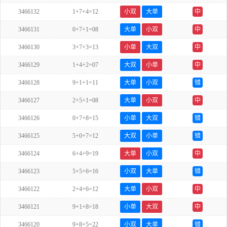
3466132
1+7+4=12
小双
大单
中
3466131
0+7+1=08
大单
小双
中
3466130
3+7+3=13
小单
大双
中
3466129
1+4+2=07
大双
小单
中
3466128
9+1+1=11
大单
小双
错
3466127
2+5+1=08
大单
小双
中
3466126
0+7+8=15
小单
大双
错
3466125
5+0+7=12
大双
小单
错
3466124
6+4+9=19
大单
小双
中
3466123
5+5+6=16
小双
大单
错
3466122
2+4+6=12
大单
小双
中
3466121
9+1+8=18
小单
大双
中
3466120
9+8+5=22
小双
大单
错