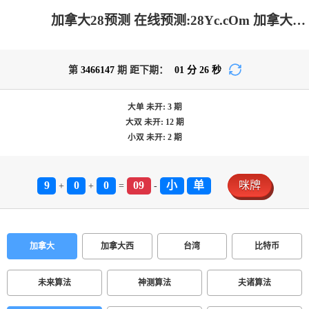
加拿大28预测 在线预测:28Yc.cOm 加拿大28-pc加拿大|28预测开奖_专业的加拿大pc预测数据网站!
第
3466147
期 距下期：
01
分
26
秒
大单
未开:
3
期
大双
未开:
12
期
小双
未开:
2
期
9
0
0
09
小
单
咪牌
+
+
=
-
加拿大
加拿大西
台湾
比特币
未来算法
神测算法
夫诸算法