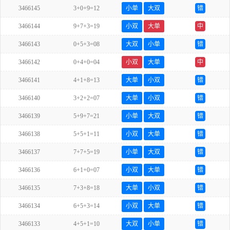
3466145
3+0+9=12
小单
大双
错
3466144
9+7+3=19
小双
大单
中
3466143
0+5+3=08
大双
小单
错
3466142
0+4+0=04
小双
大单
中
3466141
4+1+8=13
大单
小双
错
3466140
3+2+2=07
大单
小双
错
3466139
5+9+7=21
小单
大双
错
3466138
5+5+1=11
小双
大单
错
3466137
7+7+5=19
小单
大双
错
3466136
6+1+0=07
小双
大单
错
3466135
7+3+8=18
大单
小双
错
3466134
6+5+3=14
小双
大单
错
3466133
4+5+1=10
大双
小单
错