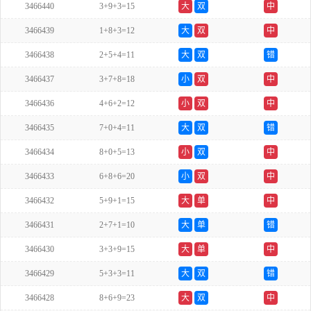
3466440
3+9+3=15
大
双
中
3466439
1+8+3=12
大
双
中
3466438
2+5+4=11
大
双
错
3466437
3+7+8=18
小
双
中
3466436
4+6+2=12
小
双
中
3466435
7+0+4=11
大
双
错
3466434
8+0+5=13
小
双
中
3466433
6+8+6=20
小
双
中
3466432
5+9+1=15
大
单
中
3466431
2+7+1=10
大
单
错
3466430
3+3+9=15
大
单
中
3466429
5+3+3=11
大
双
错
3466428
8+6+9=23
大
双
中