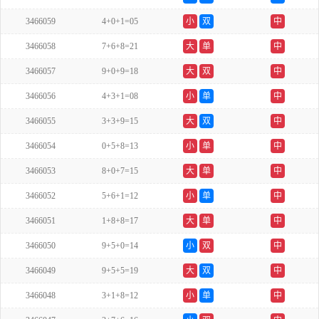
3466059
4+0+1=05
小
双
中
3466058
7+6+8=21
大
单
中
3466057
9+0+9=18
大
双
中
3466056
4+3+1=08
小
单
中
3466055
3+3+9=15
大
双
中
3466054
0+5+8=13
小
单
中
3466053
8+0+7=15
大
单
中
3466052
5+6+1=12
小
单
中
3466051
1+8+8=17
大
单
中
3466050
9+5+0=14
小
双
中
3466049
9+5+5=19
大
双
中
3466048
3+1+8=12
小
单
中