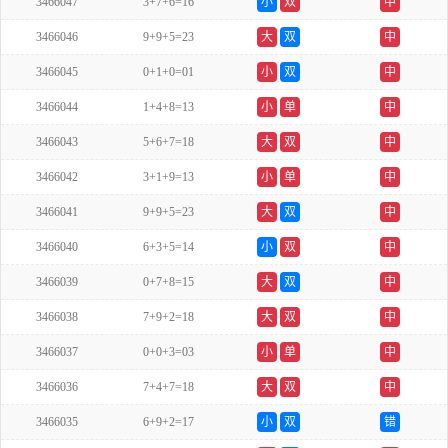
3466047
3+7+6=16
小
双
中
3466046
9+9+5=23
大
双
中
3466045
0+1+0=01
小
双
中
3466044
1+4+8=13
小
单
中
3466043
5+6+7=18
大
双
中
3466042
3+1+9=13
小
单
中
3466041
9+9+5=23
大
双
中
3466040
6+3+5=14
小
双
中
3466039
0+7+8=15
大
双
中
3466038
7+9+2=18
大
双
中
3466037
0+0+3=03
小
单
中
3466036
7+4+7=18
大
双
中
3466035
6+9+2=17
小
双
错