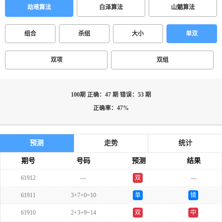
劫难算法
白泽算法
山魈算法
组合
杀组
大小
单双
双项
双组
100期 正确：47 期 错误：53 期
正确率：47%
预测
走势
统计
期号
号码
预测
结果
61912
---
双
---
61911
3+7+0=10
单
错
61910
2+3+9=14
双
中