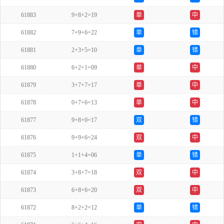
61883
9+8+2=19
单
中
61882
7+9+6=22
单
错
61881
2+3+5=10
单
错
61880
6+2+1=09
单
中
61879
3+7+7=17
单
中
61878
0+7+6=13
单
中
61877
9+8+0=17
双
错
61876
9+9+6=24
双
中
61875
1+1+4=06
单
错
61874
3+8+7=18
双
中
61873
6+8+6=20
双
中
61872
8+2+2=12
单
错