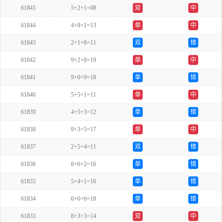
61845
5+2+1=08
双
中
61844
4+8+1=13
单
中
61843
2+1+8=11
双
错
61842
9+2+8=19
单
中
61841
9+0+9=18
单
错
61840
5+5+1=11
单
中
61839
4+5+3=12
单
错
61838
9+3+5=17
单
中
61837
2+5+4=11
双
错
61836
8+6+2=16
单
错
61835
5+4+1=10
单
错
61834
6+6+6=18
单
错
61833
8+3+3=14
双
中