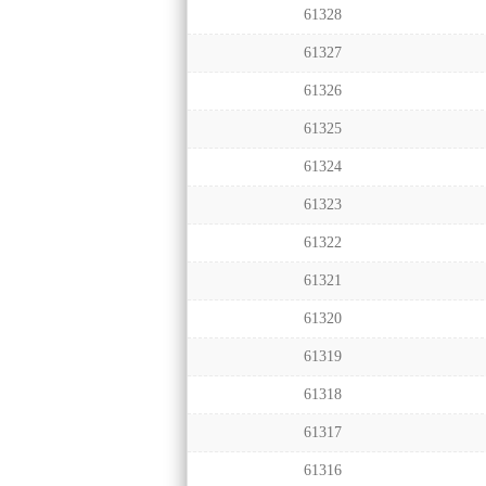
61328
61327
61326
61325
61324
61323
61322
61321
61320
61319
61318
61317
61316