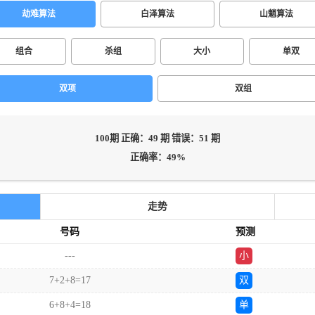
劫难算法
白泽算法
山魈算法
组合
杀组
大小
单双
双项
双组
100期 正确：49 期 错误：51 期
正确率：49%
走势
号码
预测
---
小
7+2+8=17
双
6+8+4=18
单