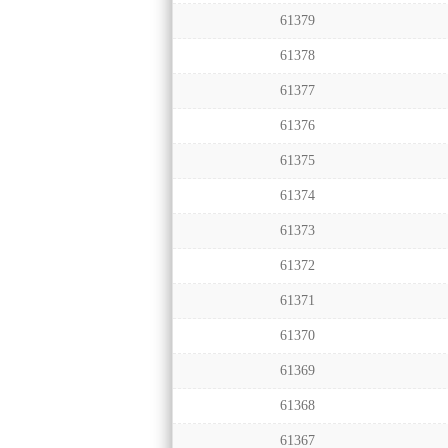
61379
61378
61377
61376
61375
61374
61373
61372
61371
61370
61369
61368
61367