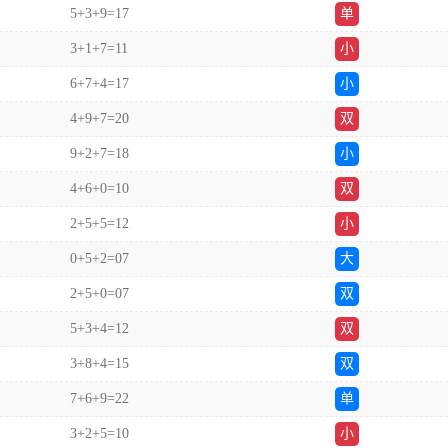
5+3+9=17
单
3+1+7=11
小
6+7+4=17
小
4+9+7=20
双
9+2+7=18
小
4+6+0=10
双
2+5+5=12
小
0+5+2=07
大
2+5+0=07
双
5+3+4=12
双
3+8+4=15
双
7+6+9=22
单
3+2+5=10
小