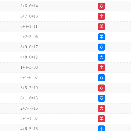
2+6+6=14
双
6+7+0=13
小
6+4+1=11
单
2+2+2=06
单
8+9+0=17
双
4+8+0=12
大
1+4+3=08
小
0+1+6=07
双
3+5+2=10
双
6+1+8=15
双
2+7+7=16
大
5+1+1=07
单
4+6+5=15
小