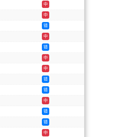
中
中
错
中
错
中
中
错
错
中
错
错
中