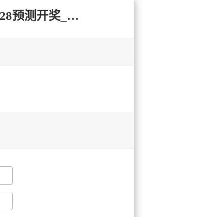
加拿大西28预测 在线预测:28Yc.cOm 加拿大28-pc加拿大|28预测开奖_专业的加拿大pc预测数据网站!