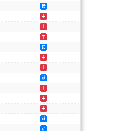
错
中
中
中
错
中
中
错
中
中
中
错
错