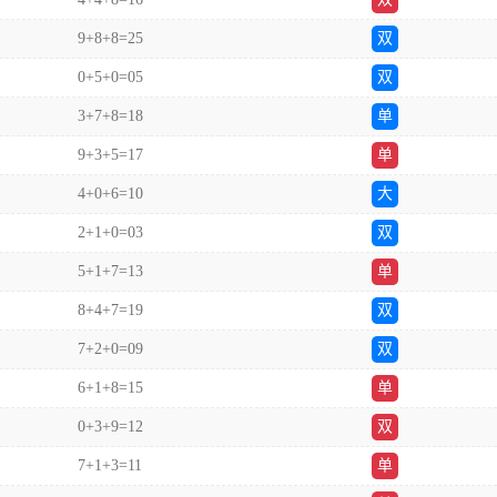
9+8+8=25
双
0+5+0=05
双
3+7+8=18
单
9+3+5=17
单
4+0+6=10
大
2+1+0=03
双
5+1+7=13
单
8+4+7=19
双
7+2+0=09
双
6+1+8=15
单
0+3+9=12
双
7+1+3=11
单