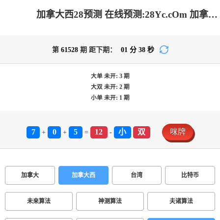
加拿大西28预测 在线预测:28Yc.cOm 加拿大28-pc加拿大|28预测开奖_专业的加拿大pc预测数据网站!
第
61528
期 距下期：
01
分
38
秒
大单
未开:
3
期
大双
未开:
2
期
小单
未开:
1
期
7
0
5
12
小
双
咪牌
+
+
=
-
加拿大
加拿大西
台湾
比特币
未来算法
神测算法
夫诸算法