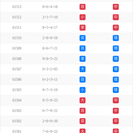
61513
8+6+4=18
双
中
61512
2+1+7=10
小
中
61511
8+5+4=17
单
中
61510
2+8+9=19
双
错
61509
8+6+7=21
双
错
61508
9+8+5=22
单
错
61507
0+3+2=05
大
错
61506
6+2+3=11
双
错
61505
9+7+3=19
小
错
61504
9+5+9=23
大
中
61503
6+7+9=22
双
中
61502
2+9+9=20
双
中
61501
7+6+9=22
大
中