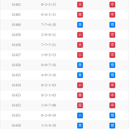
61462
8+2+5=15
大
中
61461
6+4+1=11
单
中
61460
7+7+6=20
单
错
61459
2+9+0=11
小
中
61458
7+7+7=21
大
中
61457
1+9+3=13
小
中
61456
0+9+7=16
单
错
61455
4+9+3=16
单
错
61454
0+2+1=03
小
中
61453
0+2+1=03
单
中
61452
1+0+7=08
双
中
61451
8+2+9=19
小
错
61450
1+5+4=10
单
错