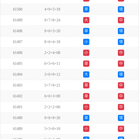
61500
4+9+5=18
单
错
61499
9+7+8=24
大
中
61498
9+6+5=20
单
错
61497
8+6+4=18
小
错
61496
2+2+4=08
小
中
61495
0+5+6=11
单
中
61494
3+0+9=12
大
错
61493
5+7+9=21
单
中
61492
6+0+3=09
单
中
61491
2+2+2=06
小
中
61490
9+8+9=26
单
错
61489
5+5+0=10
小
中