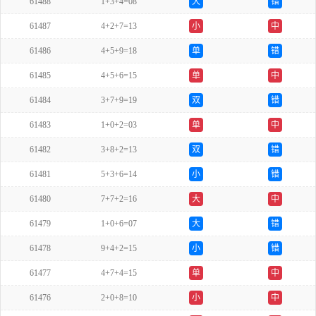
61488
1+3+4=08
大
错
61487
4+2+7=13
小
中
61486
4+5+9=18
单
错
61485
4+5+6=15
单
中
61484
3+7+9=19
双
错
61483
1+0+2=03
单
中
61482
3+8+2=13
双
错
61481
5+3+6=14
小
错
61480
7+7+2=16
大
中
61479
1+0+6=07
大
错
61478
9+4+2=15
小
错
61477
4+7+4=15
单
中
61476
2+0+8=10
小
中