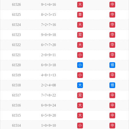
61526
9+1+6=16
大
中
61525
8+2+5=15
单
中
61524
7+2+7=16
大
中
61523
9+0+9=18
双
中
61522
6+7+7=20
大
中
61521
2+0+9=11
小
中
61520
6+9+3=18
小
错
61519
4+8+1=13
小
中
61518
2+2+4=08
大
错
61517
7+7+8=22
双
中
61516
6+9+9=24
大
中
61515
6+5+9=20
大
中
61514
1+0+9=10
小
中