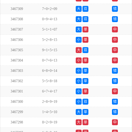
3467309
7+0+2=09
大
双
错
3467308
0+9+4=13
大
双
错
3467307
5+1+1=07
大
单
中
3467306
5+2+8=15
小
单
中
3467305
9+1+5=15
大
双
中
3467304
0+7+6=13
小
单
中
3467303
6+8+0=14
小
单
错
3467302
5+5+8=18
小
单
错
3467301
6+7+4=17
小
单
中
3467300
2+8+9=19
小
双
错
3467299
1+4+5=10
大
单
错
3467298
8+2+9=19
大
单
中