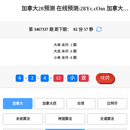
加拿大28预测 在线预测:28Yc.cOm 加拿大28-pc加拿大|28预测开奖_专业的加拿大pc预测数据网站!
第
3467337
期 距下期：
02
分
57
秒
大单
未开:
2
期
大双
未开:
6
期
小单
未开:
8
期
6
2
4
12
小
双
咪牌
+
+
=
-
加拿大
加拿大西
台湾
比特币
未来算法
神测算法
夫诸算法