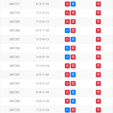
3467271
8+3+5=16
大
单
中
3467270
7+2+3=12
小
双
中
3467269
7+2+6=15
大
单
中
3467268
6+5+7=18
小
双
中
3467267
5+2+6=13
小
双
中
3467266
3+5+4=12
大
双
中
3467265
5+8+6=19
小
单
中
3467264
7+1+6=14
大
双
中
3467263
4+0+1=05
小
双
中
3467262
3+4+5=12
小
双
中
3467261
9+9+1=19
大
双
中
3467260
9+8+2=19
大
双
中
3467259
7+2+5=14
小
双
中