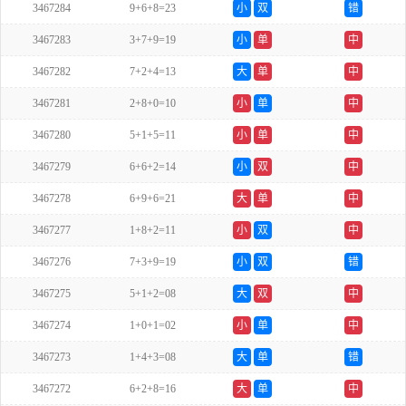
3467284
9+6+8=23
小
双
错
3467283
3+7+9=19
小
单
中
3467282
7+2+4=13
大
单
中
3467281
2+8+0=10
小
单
中
3467280
5+1+5=11
小
单
中
3467279
6+6+2=14
小
双
中
3467278
6+9+6=21
大
单
中
3467277
1+8+2=11
小
双
中
3467276
7+3+9=19
小
双
错
3467275
5+1+2=08
大
双
中
3467274
1+0+1=02
小
单
中
3467273
1+4+3=08
大
单
错
3467272
6+2+8=16
大
单
中