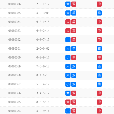
08080366
2+9+1=12
大
双
中
08080365
5+0+3=08
大
单
错
08080364
6+8+1=15
大
单
中
08080363
6+6+2=14
大
双
中
08080362
0+8+7=15
小
单
中
08080361
2+0+0=02
大
单
错
08080360
0+8+9=17
小
单
中
08080359
7+0+6=13
大
双
错
08080358
8+4+1=13
大
双
错
08080357
5+8+4=17
小
双
错
08080356
3+4+5=12
大
双
中
08080355
8+3+5=16
大
双
中
08080354
5+0+9=14
小
双
中