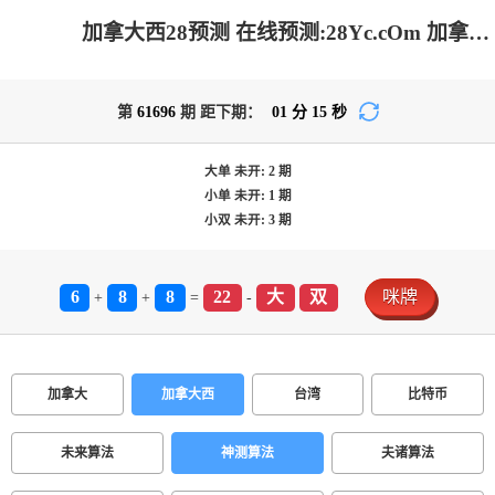
加拿大西28预测 在线预测:28Yc.cOm 加拿大28-pc加拿大|28预测开奖_专业的加拿大pc预测数据网站!
第
61696
期 距下期：
01
分
15
秒
大单
未开:
2
期
小单
未开:
1
期
小双
未开:
3
期
6
8
8
22
大
双
咪牌
+
+
=
-
加拿大
加拿大西
台湾
比特币
未来算法
神测算法
夫诸算法