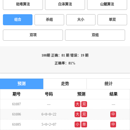
劫难算法
白泽算法
山魈算法
组合
杀组
大小
单双
双项
双组
100期 正确：81 期 错误：19 期
正确率：81%
预测
走势
统计
期号
号码
预测
结果
61697
---
大
双
---
61696
6+8+8=22
大
双
中
61695
5+0+2=07
小
单
中