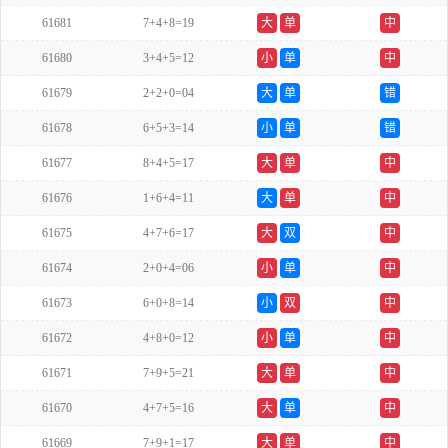
61681
7+4+8=19
大
单
中
61680
3+4+5=12
小
单
中
61679
2+2+0=04
大
单
错
61678
6+5+3=14
小
单
错
61677
8+4+5=17
大
单
中
61676
1+6+4=11
大
单
中
61675
4+7+6=17
大
双
中
61674
2+0+4=06
小
单
中
61673
6+0+8=14
小
双
中
61672
4+8+0=12
小
单
中
61671
7+9+5=21
大
单
中
61670
4+7+5=16
大
单
中
61669
7+9+1=17
大
单
中